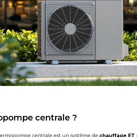
opompe centrale ?
 thermopompe centrale est un système de
c
hauffage
ET 