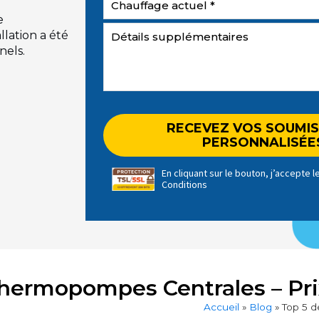
e
llation a été
nels.
En cliquant sur le bouton, j’accepte 
Conditions
Thermopompes Centrales – Pri
Accueil
»
Blog
»
Top 5 d