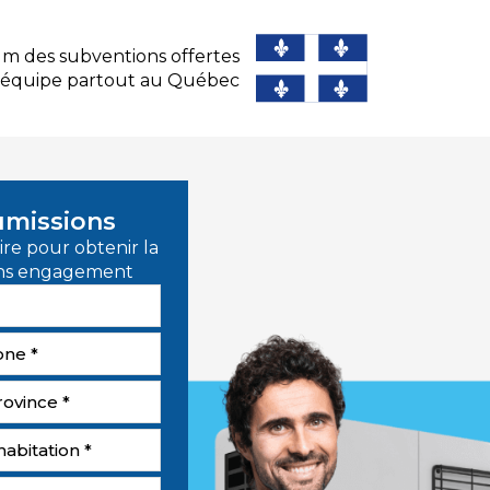
um des subventions offertes
e équipe partout au Québec
umissions
re pour obtenir la
sans engagement