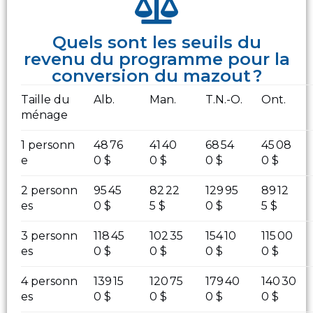
Quels sont les seuils du
revenu du programme pour la
conversion du mazout ?
Taille du
Alb.
Man.
T.N.-O.
Ont.
ménage
1 personn
48 76
41 40
68 54
45 08
e
0 $
0 $
0 $
0 $
2 personn
95 45
82 22
129 95
89 12
es
0 $
5 $
0 $
5 $
3 personn
118 45
102 35
154 10
115 00
es
0 $
0 $
0 $
0 $
4 personn
139 15
120 75
179 40
140 30
es
0 $
0 $
0 $
0 $